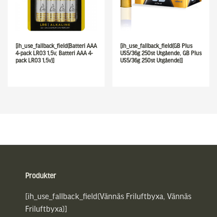
[ih_use_fallback_field(Batteri AAA
[ih_use_fallback_field(GB Plus
4-pack LR03 1,5v, Batteri AAA 4-
US5/36g 250st Utgående, GB Plus
pack LR03 1,5v)]
US5/36g 250st Utgående)]
Sidfot
Produkter
[ih_use_fallback_field(Vännäs Friluftbyxa, Vännäs
Friluftbyxa)]