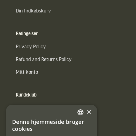
Din Indkøbskurv
Betingelser
Privacy Policy
Refund and Returns Policy
Mitt konto
Kundeklub
Information om kundeklub.
×
Tilmeld mig kundeklubben
Denne hjemmeside bruger
SWEDISH
cookies
E-
DANISH