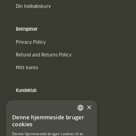
Din Indkøbskurv
Betingelser
Privacy Policy
Refund and Returns Policy
Mitt konto
Kundeklub
Information om kundeklub.
×
Tilmeld mig kundeklubben
Denne hjemmeside bruger
SWEDISH
cookies
E-
DANISH
post
Denne hjemmeside bruger cookies til at