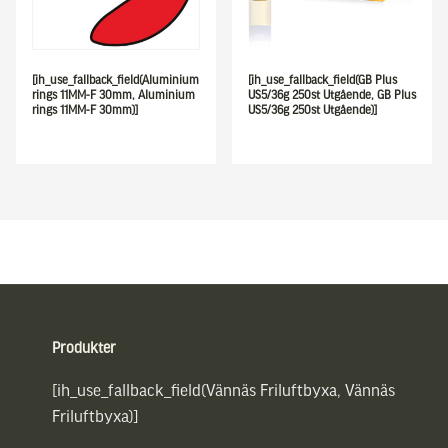
[ih_use_fallback_field(Aluminium
[ih_use_fallback_field(GB Plus
rings 11MM-F 30mm, Aluminium
US5/36g 250st Utgående, GB Plus
rings 11MM-F 30mm)]
US5/36g 250st Utgående)]
Sidfot
Produkter
[ih_use_fallback_field(Vännäs Friluftbyxa, Vännäs
Friluftbyxa)]