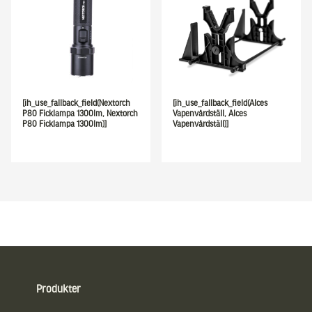
[ih_use_fallback_field(Nextorch
[ih_use_fallback_field(Alces
P80 Ficklampa 1300lm, Nextorch
Vapenvårdställ, Alces
P80 Ficklampa 1300lm)]
Vapenvårdställ)]
Sidfot
Produkter