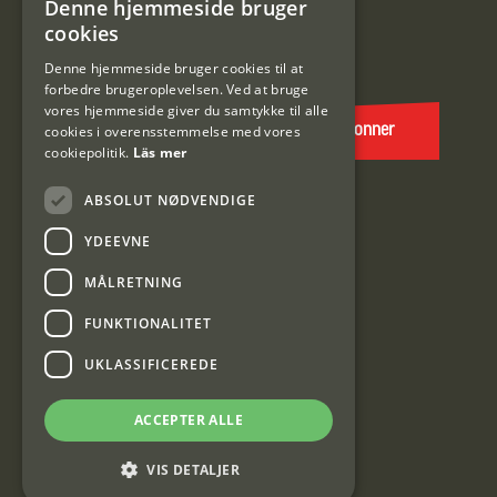
Denne hjemmeside bruger
SWEDISH
cookies
E-
DANISH
post
Denne hjemmeside bruger cookies til at
forbedre brugeroplevelsen. Ved at bruge
(Påkrævet)
vores hjemmeside giver du samtykke til alle
cookies i overensstemmelse med vores
Abonner
cookiepolitik.
Läs mer
ABSOLUT NØDVENDIGE
YDEEVNE
MÅLRETNING
FUNKTIONALITET
Interjakt DK
UKLASSIFICEREDE
Interjakt Sweden AB, Årjäng
ACCEPTER ALLE
Org: 553222-3915
VIS DETALJER