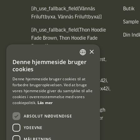
[ih_use_fallback_field(Vännäs
Butik
Friluftbyxa, Vännäs Friluftbyxa)]
Sample
[ih_use_fallback_field(Thon Hoodie
Din In
Fade Brown, Thon Hoodie Fade
Brown)]
×
[ih_use_fallback_field(Heated vest,
Denne hjemmeside bruger
SWEDISH
Heated vest)]
cookies
DANISH
Denne hjemmeside bruger cookies til at
[ih_use_fallback_field(C6 1,7-10x42i,
forbedre brugeroplevelsen. Ved at bruge
6ggr förstoringsväxel!, C6 1,7-10x42i,
vores hjemmeside giver du samtykke til alle
cookies i overensstemmelse med vores
6ggr förstoringsväxel!)]
cookiepolitik.
Läs mer
[ih_use_fallback_field(Carrier High
ABSOLUT NØDVENDIGE
Energy Professional 15kg, Carrier
High Energy Professional 15kg)]
YDEEVNE
MÅLRETNING