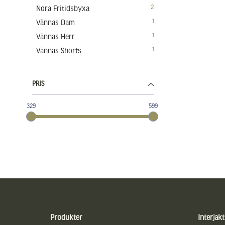
2
Nora Fritidsbyxa
1
Vännäs Dam
1
Vännäs Herr
1
Vännäs Shorts
PRIS
329
599
Sidfot
Produkter
Interjakt