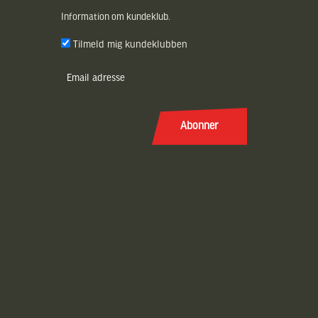
Information om kundeklub.
Tilmeld mig kundeklubben
E-
post
(Påkrævet)
Abonner