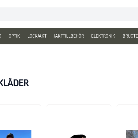
D
OPTIK
LOCKJAKT
JAKTTILLBEHÖR
ELEKTRONIK
BRUGTE
KLÄDER