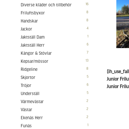
16
Diverse kläder och tillbehör
8
Friluftsbyxor
8
Handskar
4
Jackor
1
Jaktställ Dam
6
Jaktställ Herr
7
Kängor & Stövlar
13
Kepsar/mössor
8
Ridgeline
[ih_use_fal
5
Skjortor
Junior Fril
6
Tröjor
Junior Fril
5
Underställ
2
Värmevästar
2
Västar
2
Ekenäs Herr
1
Funäs