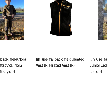
lback_field(Nora
[ih_use_fallback_field(Heated
[ih_use_fa
uftsbyxa, Nora
Vest JR, Heated Vest JR)]
Junior Jac
uftsbyxa)]
Jacka)]