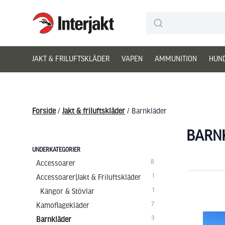
Interjakt DK
Hoppa till innehåll
JAKT & FRILUFTSKLÄDER
VAPEN
AMMUNITION
HUN
Forside
/
Jakt & friluftskläder
/ Barnkläder
BARN
UNDERKATEGORIER
8
Accessoarer
1
Accessoarer|Jakt & Friluftskläder
1
Kängor & Stövlar
7
Kamoflagekläder
3
Barnkläder